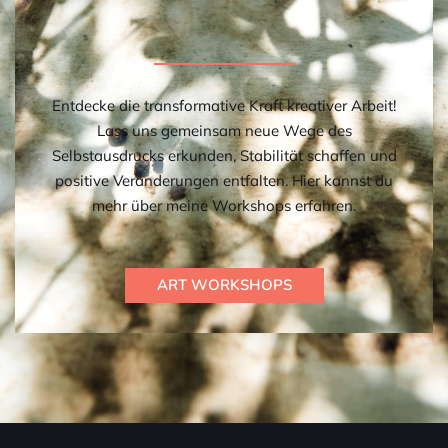
Entdecke die transformative Kraft kreativer Arbeit!
Lass uns gemeinsam neue Wege des
Selbstausdrucks erkunden, Stabilität schaffen und
positive Veränderungen entfalten. Hier kannst du
mehr über meine Workshops erfahren.
ART WORKSHOPS